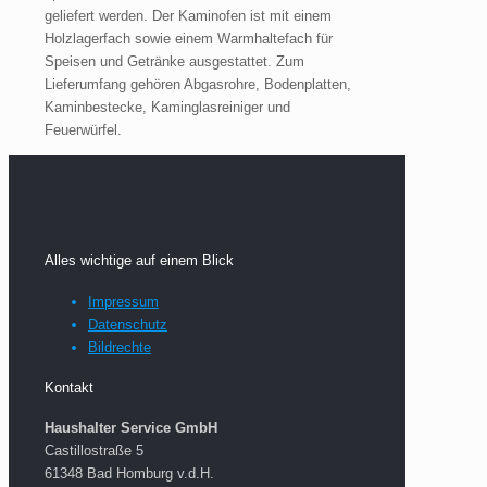
geliefert werden. Der Kaminofen ist mit einem
Holzlagerfach sowie einem Warmhaltefach für
Speisen und Getränke ausgestattet. Zum
Lieferumfang gehören Abgasrohre, Bodenplatten,
Kaminbestecke, Kaminglasreiniger und
Feuerwürfel.
Alles wichtige auf einem Blick
Impressum
Datenschutz
Bildrechte
Kontakt
H
aushalter Service GmbH
Castillostraße 5
61348 Bad Homburg v.d.H.