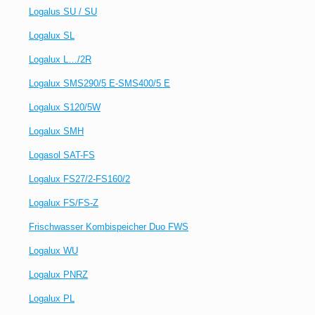
Logalus SU / SU
Logalux SL
Logalux L…/2R
Logalux SMS290/5 E-SMS400/5 E
Logalux S120/5W
Logalux SMH
Logasol SAT-FS
Logalux FS27/2-FS160/2
Logalux FS/FS-Z
Frischwasser Kombispeicher Duo FWS
Logalux WU
Logalux PNRZ
Logalux PL