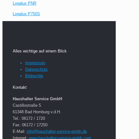
Logalux PNR
Logalux P750S
Alles wichtige auf einem Blick
Impressum
Datenschutz
Bildrechte
Kontakt
H
aushalter Service GmbH
Castillostraße 5
61348 Bad Homburg v.d.H.
Tel.: 06172 / 1720
Fax: 06172 / 17250
E-Mail:
info@haushalter-service-gmbh.de
Internet:
www.haushalter-service-gmbh.com