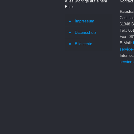
Alles wichtige auf einem
Kontakt
Blick
H
ausha
Castillo
Impressum
61348 B
Tel.: 06
Datenschutz
Fax: 06
E-Mail:
Bildrechte
service
Internet
service