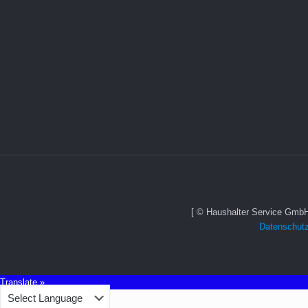
[ © Haushalter Service GmbH
Datenschutz
Translate »